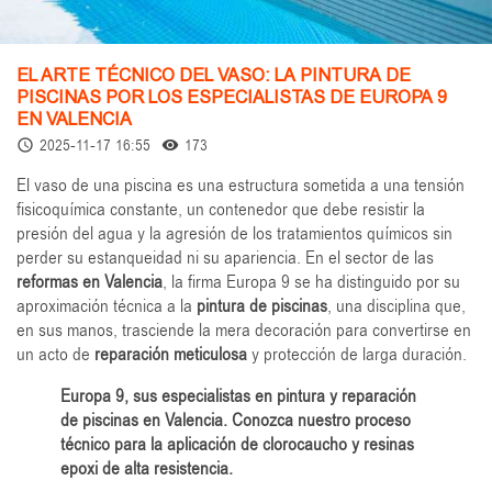
EL ARTE TÉCNICO DEL VASO: LA PINTURA DE
PISCINAS POR LOS ESPECIALISTAS DE EUROPA 9
EN VALENCIA
2025-11-17 16:55
173
access_time
remove_red_eye
El vaso de una piscina es una estructura sometida a una tensión
fisicoquímica constante, un contenedor que debe resistir la
presión del agua y la agresión de los tratamientos químicos sin
perder su estanqueidad ni su apariencia. En el sector de las
reformas en Valencia
, la firma Europa 9 se ha distinguido por su
aproximación técnica a la
pintura de piscinas
, una disciplina que,
en sus manos, trasciende la mera decoración para convertirse en
un acto de
reparación meticulosa
y protección de larga duración.
Europa 9, sus especialistas en pintura y reparación
de piscinas en Valencia. Conozca nuestro proceso
técnico para la aplicación de clorocaucho y resinas
epoxi de alta resistencia.