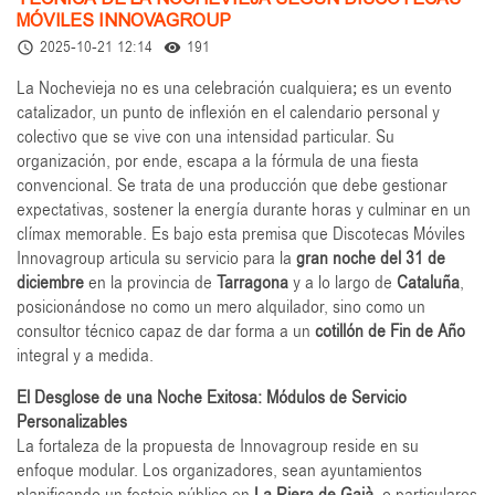
MÓVILES INNOVAGROUP
2025-10-21 12:14
191
access_time
remove_red_eye
La Nochevieja no es una celebración cualquiera; es un evento
catalizador, un punto de inflexión en el calendario personal y
colectivo que se vive con una intensidad particular. Su
organización, por ende, escapa a la fórmula de una fiesta
convencional. Se trata de una producción que debe gestionar
expectativas, sostener la energía durante horas y culminar en un
clímax memorable. Es bajo esta premisa que Discotecas Móviles
Innovagroup articula su servicio para la
gran noche del 31 de
diciembre
en la provincia de
Tarragona
y a lo largo de
Cataluña
,
posicionándose no como un mero alquilador, sino como un
consultor técnico capaz de dar forma a un
cotillón de Fin de Año
integral y a medida.
El Desglose de una Noche Exitosa: Módulos de Servicio
Personalizables
La fortaleza de la propuesta de Innovagroup reside en su
enfoque modular. Los organizadores, sean ayuntamientos
planificando un festejo público en
La Riera de Gaià
, o particulares