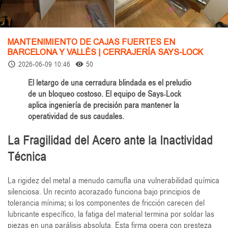
MANTENIMIENTO DE CAJAS FUERTES EN
BARCELONA Y VALLÈS | CERRAJERÍA SAYS-LOCK
2026-06-09 10:46
50
access_time
remove_red_eye
El letargo de una cerradura blindada es el preludio
de un bloqueo costoso. El equipo de Says-Lock
aplica ingeniería de precisión para mantener la
operatividad de sus caudales.
La Fragilidad del Acero ante la Inactividad
Técnica
La rigidez del metal a menudo camufla una vulnerabilidad química
silenciosa. Un recinto acorazado funciona bajo principios de
tolerancia mínima; si los componentes de fricción carecen del
lubricante específico, la fatiga del material termina por soldar las
piezas en una parálisis absoluta. Esta firma opera con presteza