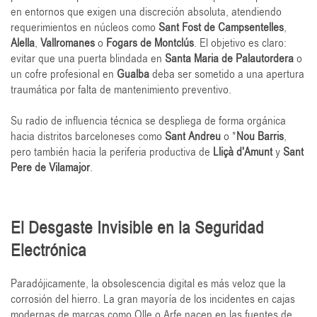
en entornos que exigen una discreción absoluta, atendiendo
requerimientos en núcleos como
Sant Fost de Campsentelles
,
Alella
,
Vallromanes
o
Fogars de Montclús
. El objetivo es claro:
evitar que una puerta blindada en
Santa Maria de Palautordera
o
un cofre profesional en
Gualba
deba ser sometido a una apertura
traumática por falta de mantenimiento preventivo.
Su radio de influencia técnica se despliega de forma orgánica
hacia distritos barceloneses como
Sant Andreu
o *
Nou Barris
,
pero también hacia la periferia productiva de
Lliçà d'Amunt
y
Sant
Pere de Vilamajor
.
El Desgaste Invisible en la Seguridad
Electrónica
Paradójicamente, la obsolescencia digital es más veloz que la
corrosión del hierro. La gran mayoría de los incidentes en cajas
modernas de marcas como Olle o Arfe nacen en las fuentes de