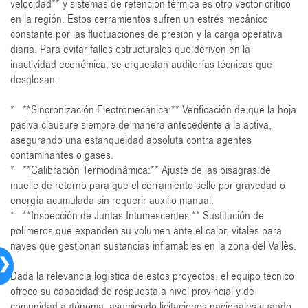
velocidad** y sistemas de retención térmica es otro vector crítico
en la región. Estos cerramientos sufren un estrés mecánico
constante por las fluctuaciones de presión y la carga operativa
diaria. Para evitar fallos estructurales que deriven en la
inactividad económica, se orquestan auditorías técnicas que
desglosan:
* **Sincronización Electromecánica:** Verificación de que la hoja
pasiva clausure siempre de manera antecedente a la activa,
asegurando una estanqueidad absoluta contra agentes
contaminantes o gases.
* **Calibración Termodinámica:** Ajuste de las bisagras de
muelle de retorno para que el cerramiento selle por gravedad o
energía acumulada sin requerir auxilio manual.
* **Inspección de Juntas Intumescentes:** Sustitución de
polímeros que expanden su volumen ante el calor, vitales para
naves que gestionan sustancias inflamables en la zona del Vallès.
❯
Dada la relevancia logística de estos proyectos, el equipo técnico
ofrece su capacidad de respuesta a nivel provincial y de
comunidad autónoma, asumiendo licitaciones nacionales cuando